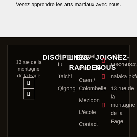
Venez apprendre les arts martiaux avec nous.
Kung-
Accueil
+33
DISCIPLINES
LIENS
JOIGNEZ-
13 rue de la
fu
69825034
RAPIDES
NOUS
Paris
montagne
de la Fage
Taichi
nalaka.pk
F
Y
Caen /
a
o
Qigong
Colombelle
13 rue de
c
u
e
t
la
Mézidon
b
u
montagne
o
b
L'école
o
e
de la
k
Fage
-
Contact
f