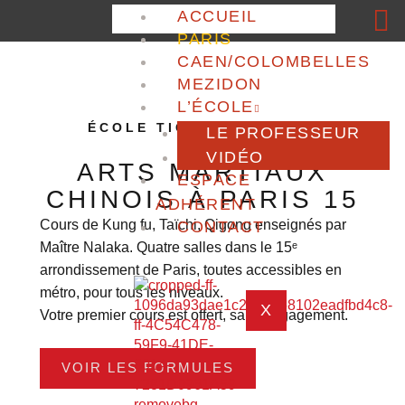
Aller
ACCUEIL
au
PARIS
contenu
CAEN/COLOMBELLES
MEZIDON
L’ÉCOLE
ÉCOLE TIGRE & DRAGON
LE PROFESSEUR
VIDÉO
ARTS MARTIAUX
ESPACE
CHINOIS À PARIS 15
ADHÉRENT
Cours de Kung fu, Taïchi, Qigong enseignés par
CONTACT
Maître Nalaka. Quatre salles dans le 15ᵉ
arrondissement de Paris, toutes accessibles en
métro, pour tous les niveaux.
X
Votre premier cours est offert, sans engagement.
VOIR LES FORMULES